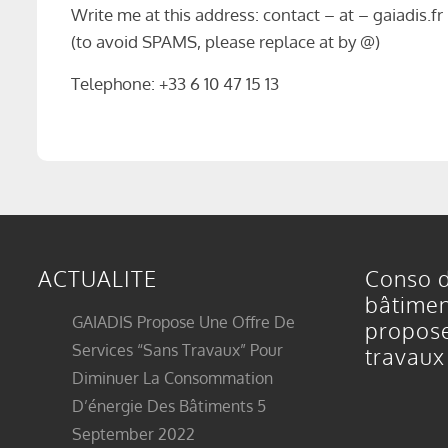
Write me at this address: contact – at – gaiadis.fr
(to avoid SPAMS, please replace at by @)
Telephone: +33 6 10 47 15 13
ACTUALITE
Conso d
bâtimen
GAIADIS Propose Une Offre De
propose
Services “sans Travaux” Pour
travaux
Diminuer La Consommation
D’énergie Des Bâtiments
5
September 2022