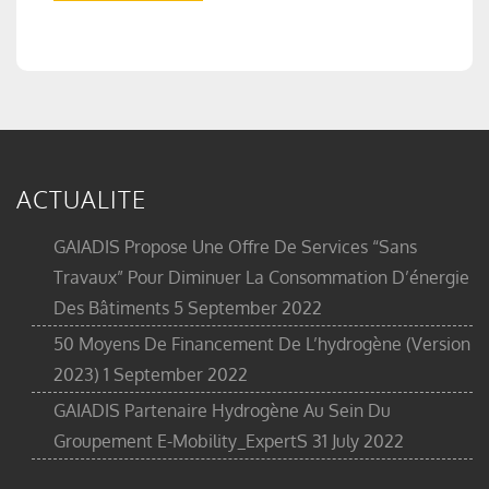
ACTUALITE
GAIADIS Propose Une Offre De Services “sans
Travaux” Pour Diminuer La Consommation D’énergie
Des Bâtiments
5 September 2022
50 Moyens De Financement De L’hydrogène (version
2023)
1 September 2022
GAIADIS Partenaire Hydrogène Au Sein Du
Groupement E-Mobility_ExpertS
31 July 2022