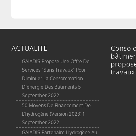
ACTUALITE
Conso d
bâtimen
GAIADIS Propose Une Offre De
propose
Services “sans Travaux” Pour
travaux
Diminuer La Consommation
D’énergie Des Bâtiments
5
September 2022
50 Moyens De Financement De
L’hydrogène (version 2023)
1
September 2022
GAIADIS Partenaire Hydrogène Au